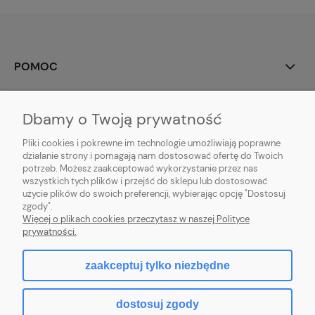
POMOC
MOJE KONTO
Dbamy o Twoją prywatność
PŁATNOŚCI I DOSTAWA
Pliki cookies i pokrewne im technologie umożliwiają poprawne
działanie strony i pomagają nam dostosować ofertę do Twoich
potrzeb. Możesz zaakceptować wykorzystanie przez nas
INFORMACJE
wszystkich tych plików i przejść do sklepu lub dostosować
użycie plików do swoich preferencji, wybierając opcję "Dostosuj
O NAS
zgody".
Więcej o plikach cookies przeczytasz w naszej Polityce
prywatności.
zaakceptuj tylko niezbędne
pokaż pełną wersję strony
dostosuj zgody