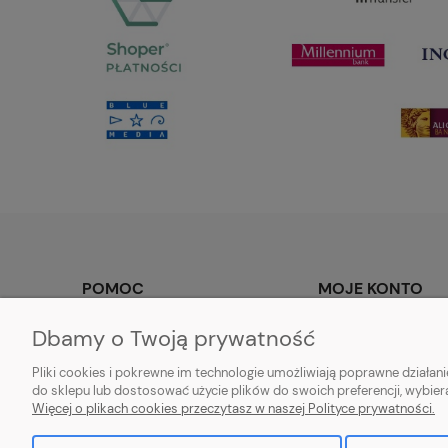
POMOC
MOJE KONTO
Zwroty i reklamacje
Twoje zamówienia
Dbamy o Twoją prywatność
Regulamin
Ustawienia konta
Pliki cookies i pokrewne im technologie umożliwiają poprawne działa
Przechowalnia
do sklepu lub dostosować użycie plików do swoich preferencji, wybier
Więcej o plikach cookies przeczytasz w naszej Polityce prywatności.