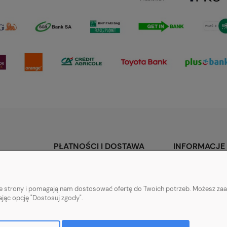
PŁATNOŚCI I DOSTAWA
INFORMACJE
Formy płatności
Informacje o opin
Czas i koszty dostawy
Program lojalnoś
nie strony i pomagają nam dostosować ofertę do Twoich potrzeb. Możesz zaa
Polityka prywatno
ając opcję "Dostosuj zgody".