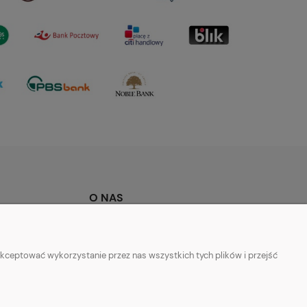
O NAS
iach na stronie
Kontakt
ciowy
O Nas
kceptować wykorzystanie przez nas wszystkich tych plików i przejść
ści i cookies