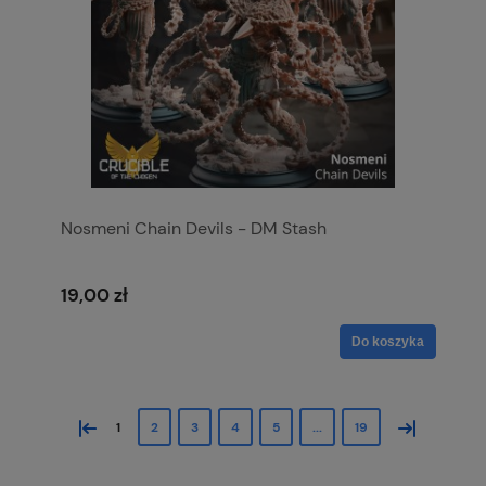
Nosmeni Chain Devils - DM Stash
19,00 zł
Do koszyka
«
»
1
2
3
4
5
...
19