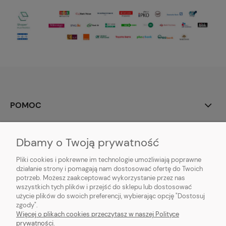
POMOC
MOJE KONTO
Dbamy o Twoją prywatność
PŁATNOŚCI I DOSTAWA
Pliki cookies i pokrewne im technologie umożliwiają poprawne
działanie strony i pomagają nam dostosować ofertę do Twoich
potrzeb. Możesz zaakceptować wykorzystanie przez nas
INFORMACJE
wszystkich tych plików i przejść do sklepu lub dostosować
użycie plików do swoich preferencji, wybierając opcję "Dostosuj
O NAS
zgody".
Więcej o plikach cookies przeczytasz w naszej Polityce
prywatności.