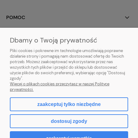
POMOC
MOJE KONTO
Dbamy o Twoją prywatność
PŁATNOŚCI I DOSTAWA
Pliki cookies i pokrewne im technologie umożliwiają poprawne
działanie strony i pomagają nam dostosować ofertę do Twoich
potrzeb. Możesz zaakceptować wykorzystanie przez nas
INFORMACJE
wszystkich tych plików i przejść do sklepu lub dostosować
użycie plików do swoich preferencji, wybierając opcję "Dostosuj
O NAS
zgody".
Więcej o plikach cookies przeczytasz w naszej Polityce
prywatności.
zaakceptuj tylko niezbędne
pokaż pełną wersję strony
dostosuj zgody
Sklep internetowy Shoper.pl