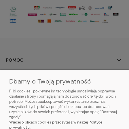
POMOC
MOJE KONTO
Dbamy o Twoją prywatność
PŁATNOŚCI I DOSTAWA
Pliki cookies i pokrewne im technologie umożliwiają poprawne
działanie strony i pomagają nam dostosować ofertę do Twoich
potrzeb. Możesz zaakceptować wykorzystanie przez nas
INFORMACJE
wszystkich tych plików i przejść do sklepu lub dostosować
użycie plików do swoich preferencji, wybierając opcję "Dostosuj
O NAS
zgody".
Więcej o plikach cookies przeczytasz w naszej Polityce
prywatności.