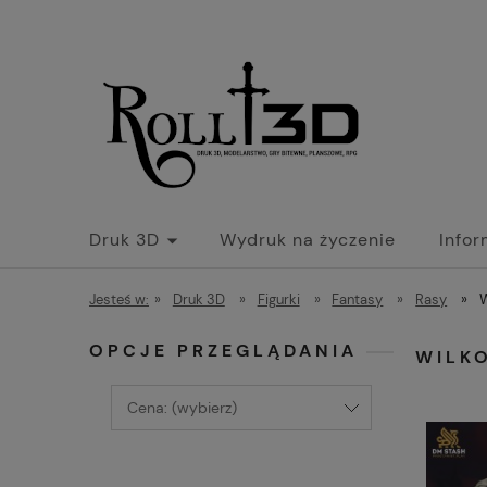
Druk 3D
Wydruk na życzenie
Info
Jesteś w:
»
Druk 3D
»
Figurki
»
Fantasy
»
Rasy
»
W
OPCJE PRZEGLĄDANIA
WILK
Cena: (wybierz)