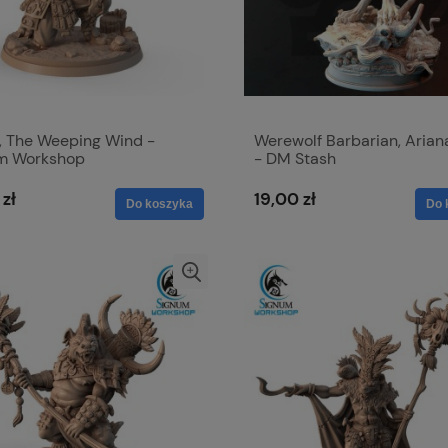
, The Weeping Wind -
Werewolf Barbarian, Arian
m Workshop
- DM Stash
 zł
19,00 zł
Do koszyka
Do 