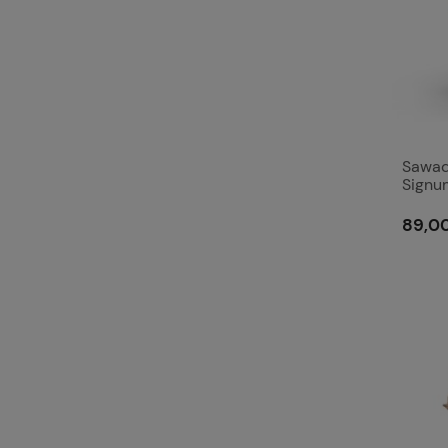
Sawad
Signu
89,00