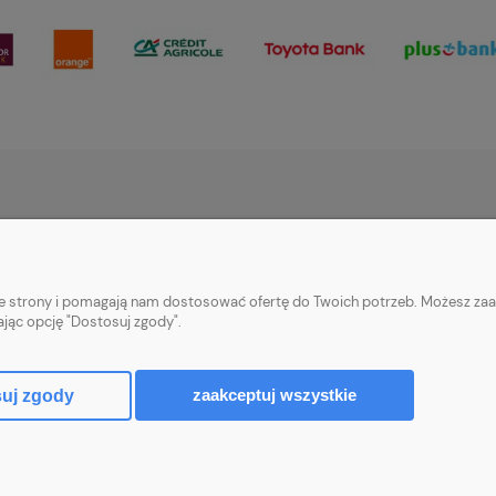
PŁATNOŚCI I DOSTAWA
INFORMACJE
Formy płatności
Informacje o opin
nie strony i pomagają nam dostosować ofertę do Twoich potrzeb. Możesz zaa
Czas i koszty dostawy
Program lojalnoś
ając opcję "Dostosuj zgody".
Polityka prywatno
zaakceptuj wszystkie
uj zgody
Sklep internetowy Shoper.pl