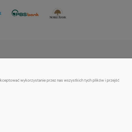
O NAS
iach na stronie
Kontakt
kceptować wykorzystanie przez nas wszystkich tych plików i przejść
ciowy
O Nas
ści i cookies