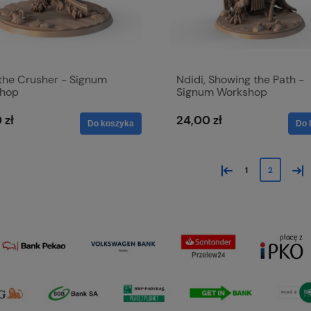
 the Crusher - Signum
Ndidi, Showing the Path -
hop
Signum Workshop
 zł
24,00 zł
Do koszyka
Do 
«
»
1
2