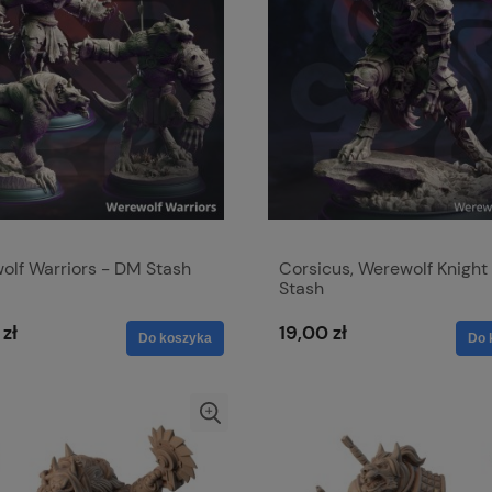
olf Warriors - DM Stash
Corsicus, Werewolf Knight
Stash
 zł
19,00 zł
Do koszyka
Do 