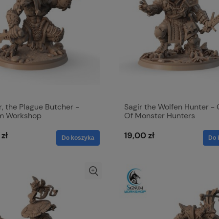
, the Plague Butcher -
Sagir the Wolfen Hunter - 
m Workshop
Of Monster Hunters
 zł
19,00 zł
Do koszyka
Do 