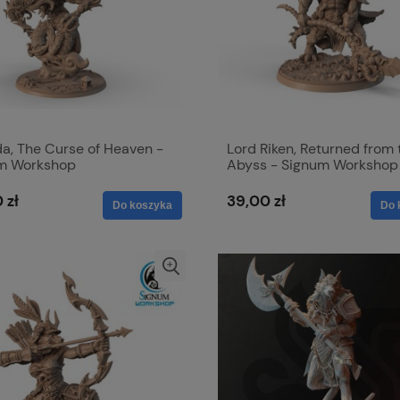
a, The Curse of Heaven -
Lord Riken, Returned from 
m Workshop
Abyss - Signum Workshop
 zł
39,00 zł
Do koszyka
Do 