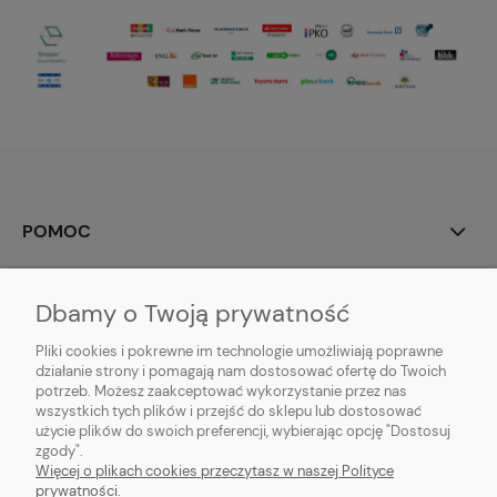
POMOC
MOJE KONTO
Dbamy o Twoją prywatność
PŁATNOŚCI I DOSTAWA
Pliki cookies i pokrewne im technologie umożliwiają poprawne
działanie strony i pomagają nam dostosować ofertę do Twoich
potrzeb. Możesz zaakceptować wykorzystanie przez nas
INFORMACJE
wszystkich tych plików i przejść do sklepu lub dostosować
użycie plików do swoich preferencji, wybierając opcję "Dostosuj
O NAS
zgody".
Więcej o plikach cookies przeczytasz w naszej Polityce
prywatności.