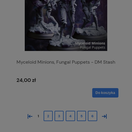
Myceloid Minions, Fungal Puppets - DM Stash
24,00 zł
Do koszyka
«
»
1
2
3
4
5
6