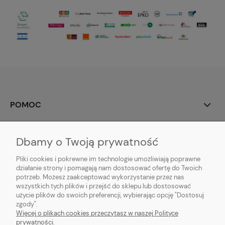
POMOC
MOJE KONTO
Dbamy o Twoją prywatność
PŁATNOŚCI I DOSTAWA
Pliki cookies i pokrewne im technologie umożliwiają poprawne
działanie strony i pomagają nam dostosować ofertę do Twoich
potrzeb. Możesz zaakceptować wykorzystanie przez nas
INFORMACJE
wszystkich tych plików i przejść do sklepu lub dostosować
użycie plików do swoich preferencji, wybierając opcję "Dostosuj
O NAS
zgody".
Więcej o plikach cookies przeczytasz w naszej Polityce
prywatności.