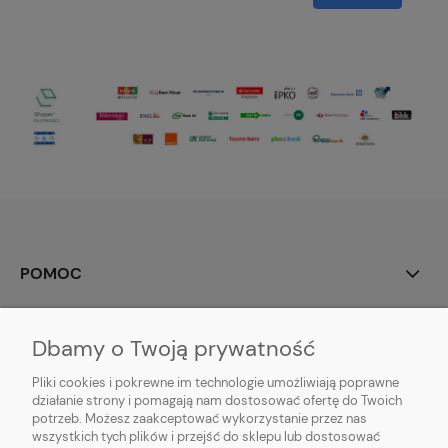
POMOC
MOJE KONTO
Dbamy o Twoją prywatność
PŁATNOŚCI I DOSTAWA
Pliki cookies i pokrewne im technologie umożliwiają poprawne
działanie strony i pomagają nam dostosować ofertę do Twoich
potrzeb. Możesz zaakceptować wykorzystanie przez nas
INFORMACJE
wszystkich tych plików i przejść do sklepu lub dostosować