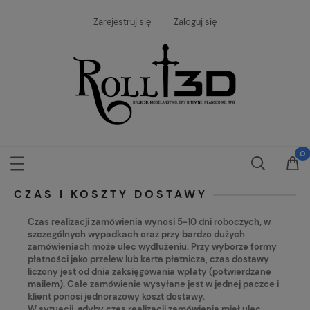
Zarejestruj się
Zaloguj się
CZAS I KOSZTY DOSTAWY
Czas realizacji zamówienia wynosi 5-10 dni roboczych, w
szczególnych wypadkach oraz przy bardzo dużych
zamówieniach może ulec wydłużeniu. Przy wyborze formy
płatności jako przelew lub karta płatnicza, czas dostawy
liczony jest od dnia zaksięgowania wpłaty (potwierdzane
mailem). Całe zamówienie wysyłane jest w jednej paczce i
klient ponosi jednorazowy koszt dostawy.
W sytuacji, gdyby czas realizacji zamówienia miał ulec