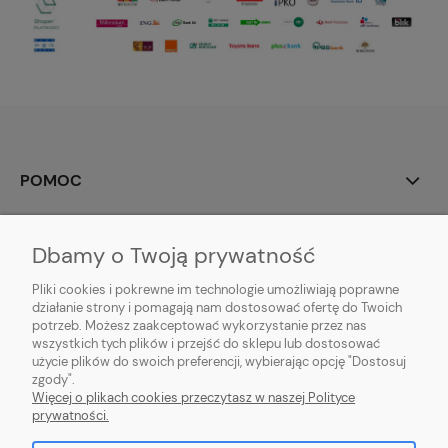
POMOC
MOJE KONTO
Dbamy o Twoją prywatność
PŁATNOŚCI I DOSTAWA
Pliki cookies i pokrewne im technologie umożliwiają poprawne
działanie strony i pomagają nam dostosować ofertę do Twoich
potrzeb. Możesz zaakceptować wykorzystanie przez nas
INFORMACJE
wszystkich tych plików i przejść do sklepu lub dostosować
użycie plików do swoich preferencji, wybierając opcję "Dostosuj
O NAS
zgody".
Więcej o plikach cookies przeczytasz w naszej Polityce
prywatności.