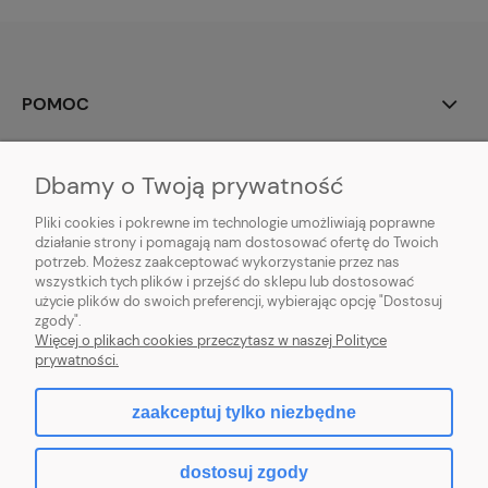
POMOC
MOJE KONTO
Dbamy o Twoją prywatność
PŁATNOŚCI I DOSTAWA
Pliki cookies i pokrewne im technologie umożliwiają poprawne
działanie strony i pomagają nam dostosować ofertę do Twoich
potrzeb. Możesz zaakceptować wykorzystanie przez nas
INFORMACJE
wszystkich tych plików i przejść do sklepu lub dostosować
użycie plików do swoich preferencji, wybierając opcję "Dostosuj
O NAS
zgody".
Więcej o plikach cookies przeczytasz w naszej Polityce
prywatności.
zaakceptuj tylko niezbędne
pokaż pełną wersję strony
dostosuj zgody