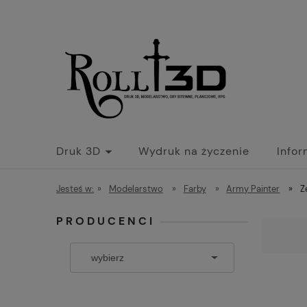
Druk 3D
Wydruk na życzenie
Info
Jesteś w:
»
Modelarstwo
»
Farby
»
Army Painter
»
Z
PRODUCENCI